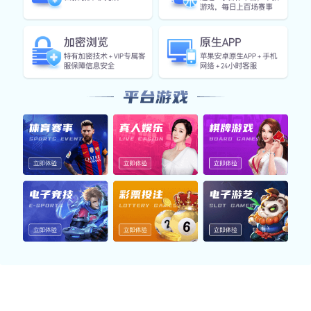
在技术特点方面，詹姆斯拥有极佳的身体素质与爆发
力，这使得他可以轻松完成扣篮以及快速突破。同
时，他也逐渐发展出了稳定的三分投射能力，使得他
的进攻手段更加多样化。这种身体条件加上日益精进
的技巧，让他成为了一名令人畏惧的攻击者。
相比之下，科比则是一位典型的小技巧大师。他无论
是在运球、假动作还是后仰跳投方面都有着非常高超
的技艺。他严谨而富有创造性的训练方式，使得他的
每一个动作都近乎完美，这也是他为何能够在关键时
刻总是表现出色的重要原因。
此外，两人在罚球上的表现也反映了他们技术执行上
的差异。詹姆斯虽然罚球命中率较高，但有时由于心
理因素会出现波动；而科比作为职业生涯罚球命中率