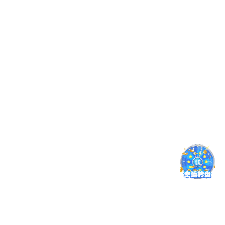
然而，两者之间并不是绝对对立。在不同类型的重要
赛事中，他们各自发挥出的思维能力都值得称道。詹
姆斯更擅长于团队配合，而科比则能凭借自身实力带
领球队走出困境，这些都是他们各自智慧结晶的重要
体现。
4、领导力与影响力
最后，在领导力方面，两人的表现同样各有千秋。勒
布朗·詹姆斯以其非凡的人际交往能力赢得了队友们深
厚信任。他总是愿意倾听队友意见，并鼓励大家共同
参与战斗，这种包容性的领导方式提升了整个团队氛
围。
而科比则是另一种类型的领袖。他以身作则，通过自