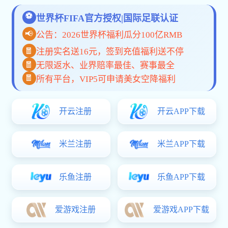
手机App
网页版
乔约翰逊解析詹姆斯与科比的篮球
风格与能力差异
2026-07-01 20:34
32 次阅读
首页
/
体育热讯
在篮球历史上，勒布朗·詹姆斯与科比·布莱恩特被广泛