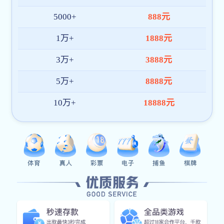
的风范，他以个人单打和中距离投篮为主，强调个人
技巧与竞技状态。
其次，詹姆斯在进攻端常常扮演着“控卫”的角色，他
不仅自己得分，还能够为队友创造机会。这种团队导
向使他在场上的影响力更加全面。而科比则相对注重
个人表现，他喜欢通过极具挑战性的投篮来展示自己
的得分能力，这种偏执追求胜利与荣誉感让他的比赛
充满激情。
最后，从防守角度来看，詹姆斯同样展现了其全能的
一面。他能够在多个位置上进行有效防守，而科比则
以敏锐的判断力和坚韧不拔的意志闻名。他们各自不
同的风格也反映了他们对于比赛理解上的不同层次。
2、技术特点与执行方式