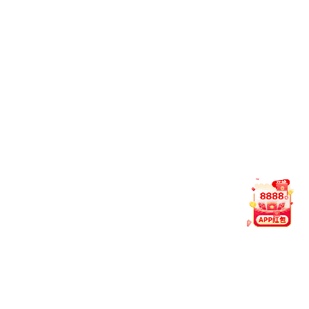
莱恩特之间篮球风格与能力差异的深入解析，可以看
出这两位巨星虽有许多共同点，但更多的是各自鲜明
而独特之处。无论是从技术特点、战术执行还是心理
素质来看，他们均代表着两个时代篮球理念的发展，
并推动着整个NBA不断前行。
最终，不同风格下所表达出的竞争精神，无疑是当代
篮球文化的一部分，也是未来年轻一代运动员学习和
追求的重要方向。从某种程度上说，他们不仅仅是在
赛场上的竞争者，更是在传承与创新中的引领者，为
我们呈现了一幅丰富多彩且生动活泼的篮球画卷。
上一篇：