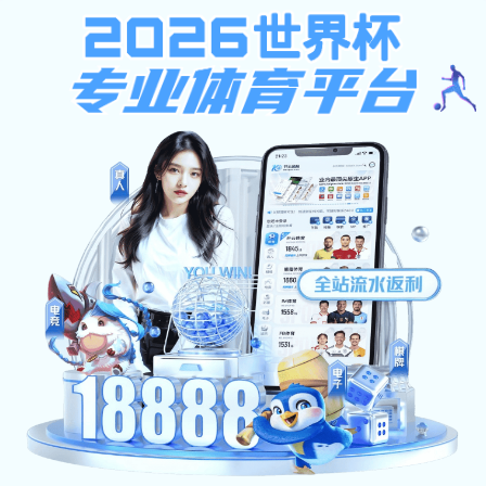
注册入口
bob线上官网
APP与网页版入
口｜畅享全球体育赛事与数据
服务
欢迎访问
bob线上官网
，提供全面覆盖足球、篮
球、电竞等项目的赛事资讯与数据内容， 支持
APP下载
与
网页使用
，每日同步更新千场比
赛，聚焦热门体育内容， 助您轻松获取赛事动
态，掌握比赛节奏。