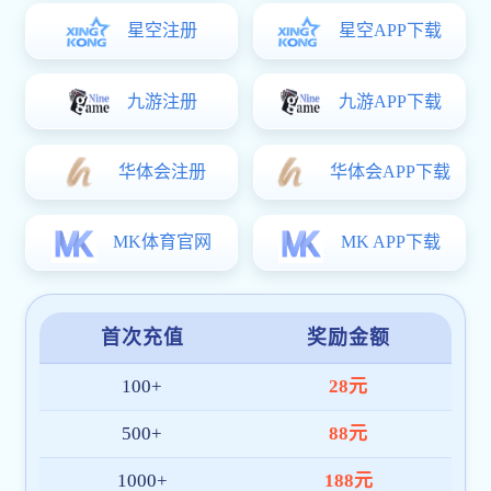
消息引发了广泛关注。作为年轻且有潜力的球员，巴
斯托尼在赛场上展现出的出色表现吸引了多家欧洲顶
级俱乐部的目光。其中，巴萨对其产生浓厚兴趣，并
可能通过球员抵价参与竞争。这一消息不仅反映出国
米在转会市场上的策略，也折射出巴萨在重建过程中
的思考与决策。本文将从国米的转会策略、巴斯托尼
的个人能力、巴萨的应对措施以及未来转会市场趋势
四个方面对此事进行详细分析。
1、国米的转会策略
国际米兰近年来在转会市场上的运作颇具技巧，他们
不仅注重引进新鲜血液，同时也善于通过出售球员来
获取资金。此次对于巴斯托尼标价7000万欧元，显然
是希望能通过高额转会费为球队补充资金，以便更好