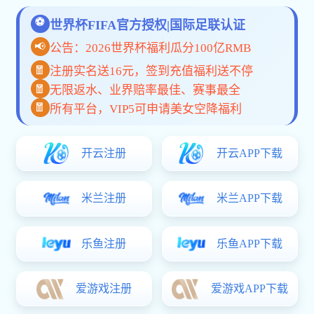
手机App
网页版
茹子楠精彩远射首开纪录国安在主
场以2-0领先海牛
2026-06-29 05:45
27 次阅读
首页
/
体育热讯
在这场备受瞩目的比赛中，国安队在主场迎战海牛