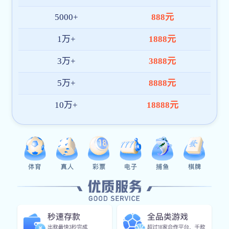
早早取得领先。
尽管海牛队也有几次反击机会，但总体上他们处于被
动状态。国安队通过高强度的 pressing 战术限制了
海牛队的控球时间，使得对手难以形成有效进攻。同
时，国安后防线稳固，为球队提供了坚实保障，这样
的整体表现无疑为后来的胜利奠定了基础。
随着时间推移，国安逐渐找到了进攻节奏。在第35分
钟时，由于茹子楠的一脚精彩远射成功破门，将比分
改写为1-0。这一进球不仅提升了全队士气，也令现场
观众沸腾不已。显然，这个进球成为本场比赛一个重
要转折点。
2、茹子楠个人精彩表现
谈到本场比赛最引人注目的球员，无疑是茹子楠。他