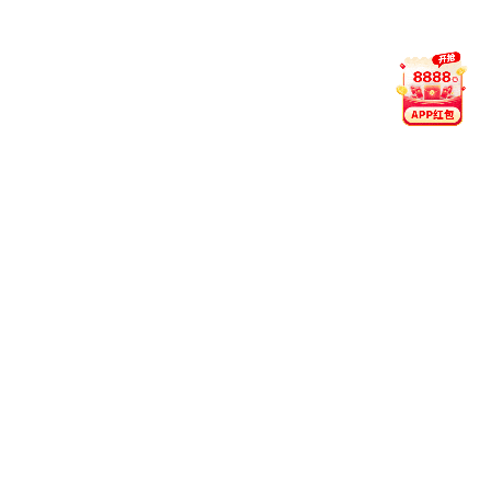
誉，也是广大球迷热切期盼的重要体验！
上一篇：
卢伟下半场大胆调整战术北京队面…
下一篇：
麦卡蒂尔分析利物浦追逐范德芬热
相关推荐文章