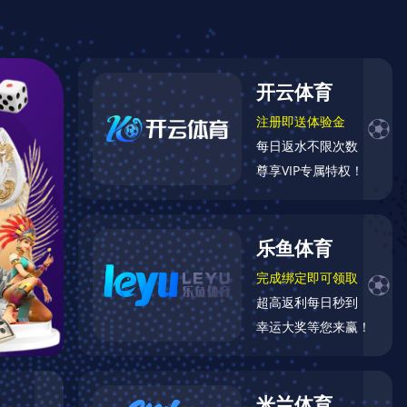
注册入口
育赛事与数据服务
支持
APP下载
与
网页使用
，每日同步更
握比赛节奏。