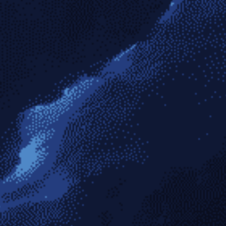
方教练对此次较量进行了精准评估，并根据
京队几乎无法组织起有效进攻，只能被动防
策。若一支球队不能做到这一点，其结果往
，提高球员个人技术水平，是非常必要的一
路。
一种积极向上的团队文化，使每位成员都能