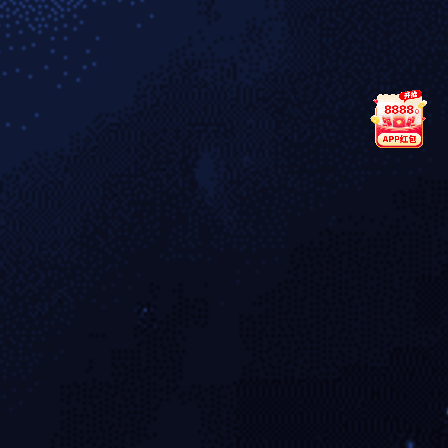
的改进。这不仅有助于提高球队整体实力，
些努力未能转化为实际成果。而北京队在面
炼与磨合。
再创辉煌。他们需要的是团结一致，共同努