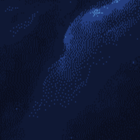
服挑战。
回放等形式找出问题所在，以便下一次训练或比赛中做出针对性
定良好基础。
的确展现出了他的战略眼光，但由于缺乏有效落实与配合，使得这
应变能力，无论是从个人还是集体层面，都需进一步加强自我修
问题制定切实可行的发展方案，相信北京队一定能够迎头赶上，
能真正实现突破！