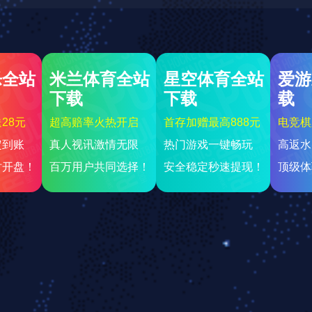
，通过更加严密的人盯人防守来限制对方核心球员的发挥。这种
比分。
虑到球员们对于新战术执行能力的适应性。如果球员们无法很好
略。在下半场开始后，当球队遭遇强敌反扑时，球员们显得有些
个团队也因此陷入被动局面。
也是不可忽视。当球队士气低落时，球员们容易产生畏惧心理，
凝聚力，不容易形成合力去解决问题。
时进行换人或其他形式的调整来改变局面。这种固执导致他们错