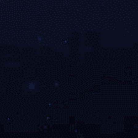
表现引起了广泛关注。随着球队总经...
总是早到却渴
练经历，尤其是他在训练中的早到...
联系我们
快速导航
潭市雨湖区建设北路317号
App下载
关于我们
upport@h4232.com
隐私政策
用户协议
网站地图