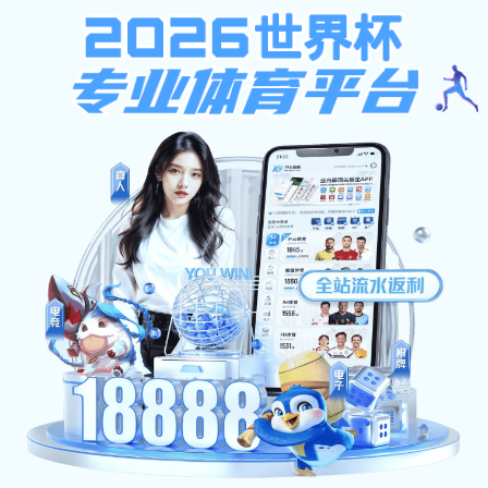
注册入口
bob线上官网
APP与网页版入
口｜畅享全球体育赛事与数据
服务
欢迎访问
bob线上官网
，提供全面覆盖足球、篮
球、电竞等项目的赛事资讯与数据内容， 支持
APP下载
与
网页使用
，每日同步更新千场比
赛，聚焦热门体育内容， 助您轻松获取赛事动
态，掌握比赛节奏。