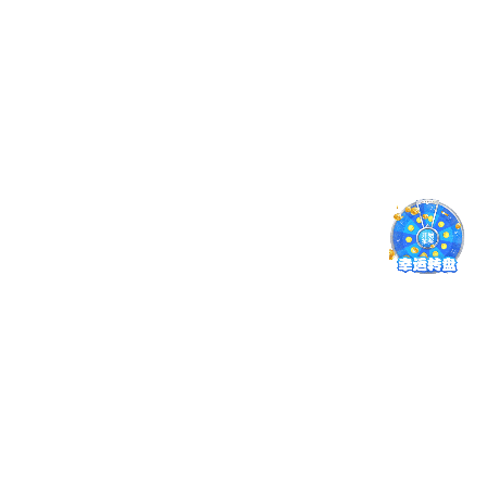
足球事业的发展。这也需要广大球迷共同努力，以实
际行动来支持我们的未来之星。
4、未来发展的可能路径
为了改变当前局面，各方需要共同努力推进山东足球
的发展。首先，从政策层面来看，当地政府应该加大
对青训项目和基础设施建设方面的投资，并出台相关
政策来吸引优秀教练加入。同时，还需加强校际合
作，将学校体育教育纳入到职业足球的发展规划中，
以实现资源共享。
其次，在俱乐部层面，需要建立科学合理的人才选拔
机制，让那些真正有潜力的小选手有机会接受专业训
练。通过定期组织选拔赛等活动，可以确保优秀苗子
的涌现，并为其提供进入职业联赛的平台。