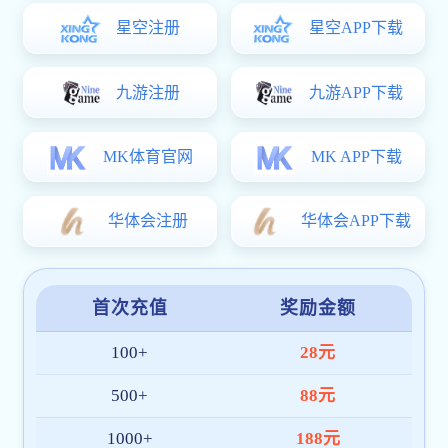
员的培养上。然而，随着媒体人对这一话题的深入分
析，越来越多的人开始质疑山东年轻球员的培养是否
还有希望。一些媒体人甚至指出，目前的环境使得年
轻球员的成长面临诸多困难和挑战。与此同时，邱彪
作为一名在这个领域中辛勤耕耘的教练，其付出和努
力更应该受到重视和珍惜。本文将从四个方面详细探
讨这一现象，包括年轻球员培养面临的问题、邱彪的
贡献与价值、球迷对年轻人才的重要性以及未来发展
的可能路径，以期为读者提供全面的视角。
1、年轻球员培养面临的问题
首先，山东地区在青训体系上的不足是导致年轻球员
发展受限的重要原因。目前，许多俱乐部缺乏系统
化、有针对性的青训计划，这使得很多有潜力的孩子