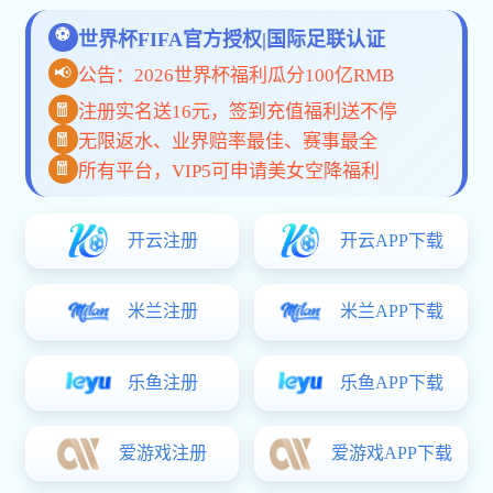
手机App
网页版
山东媒体人称年轻球员培养无望球
迷应珍惜邱彪的努力与付出
2026-06-22 07:09
28 次阅读
首页
/
体育热讯
近年来，山东足球的发展备受关注，尤其是在年轻球