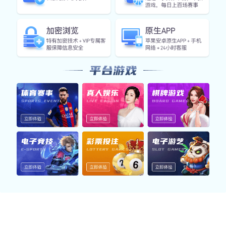
掘年轻人才而努力。他不仅注重技术战术层面的培
训，更加关注于年轻球员心理素质和团队意识的培
养，以帮助他们更好地融入竞争激烈的职业联赛。
此外，邱彪积极推动与国内外俱乐部及青训机构之间
的合作，为球队引进先进理念和训练方法。他通过借
鉴国外成功案例，为队伍注入新鲜血液，提高了整体
水平。这种探索精神和实践行动值得所有关心山东足
球的人士学习。
最重要的是，在艰苦环境下依然坚持梦想并不断奋
斗，是邱彪给众多人留下深刻印象的重要原因。他所
展现出的执着与奉献精神，不仅激励了队伍中的每一
个成员，也让更多人看到了希望。因此，我们更应珍
惜他的付出。