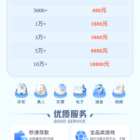
无法得到充分的发展机会。他们往往只能在业余时间
进行训练，而没有专业教练的指导与支持。
其次，资金问题也是制约年轻球员成长的一大障碍。
许多俱乐部由于预算紧张，不愿意投入足够资源去建
设青训设施或聘请高水平教练。这直接影响了青少年
足球教育的发展，使得优秀人才难以脱颖而出。
最后，社会氛围对于足球运动的不够重视，也让很多
家庭不愿意让孩子走上这条道路。在追求学业成绩的
压力下，很多家长宁愿选择其他更加“安全”的职业道
路，从而错失了孩子在足球领域发展的机会。
2、邱彪的贡献与价值
尽管面临诸多困难，但邱彪作为一名富有经验且热爱
足球事业的教练，一直以来都在为提升球队实力和发