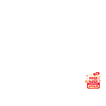
performance, signals a clear acknowledgment of
the fans' expectations and the necessity for
change within the franchise. By understanding
the significance of team success, recognizing fan
expectations, addressing management
challenges, and outlining future improvement
strategies, the 76ers can pave a path toward
rejuvenation.
This journey will not only require tangible
changes on the court but also a holistic approach
that includes fostering community relationships
and investing in long-term talent development.
Only through collective efforts can 76ers truly
honor their legacy and meet their fans’