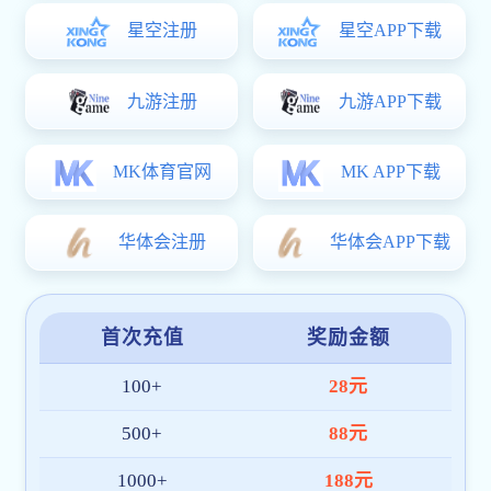
球迷的关注与讨论。球队老板对目前的战绩深感沮
丧，并明确承诺将提升球队整体表现，以回馈广大球
迷对球队的期待和支持。这一声明不仅反映了老板对
球队管理层及教练组的不满，也表明他将采取积极措
施来改变现状。本文将从四个方面详细探讨76人老板
的这一承诺，包括团队表现的重要性、球迷期待的背
景、管理层面临的挑战，以及未来改进的方向等，从
而全面分析球队当前所处的困境及其应对策略。
1、团队表现的重要性
在职业体育中，团队表现直接影响到俱乐部的声誉和
经济收益。76人队作为NBA的一支传统强队，其历史
辉煌且拥有众多忠实球迷。然而，在过去几个赛季
中，球队战绩起伏不定，这让许多支持者感到失望。