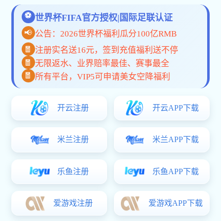
手机App
网页版
76人老板深感沮丧承诺提升球队表
现以回馈球迷期待
2026-06-26 06:34
25 次阅读
首页
/
体育热讯
在近期的篮球赛季中，费城76人队的表现引发了众多