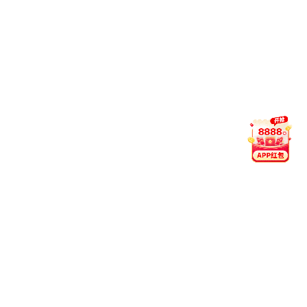
峰。此外，全队上下共同努力形成良好氛围，也将在
这个过程中不断成长，实现更大的目标。
未来，对于阿特卡梅而言，不仅要保持当前状态，更
需不断追求突破，实现自我超越。而对于米兰来说，
在这样的核心人物带领下，他们必将在各项赛事中展
现更加精彩纷呈的一面，为广大球迷奉献更多难忘瞬
间！
上一篇：
弗拉格20岁前创历史新秀50壮举神…
下一篇：
西蒙尼计划大幅轮换首发阵容青训