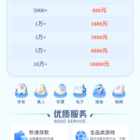
此外，阿特卡梅还拥有精准的传球和射门技巧。他不
仅能为前锋提供准确的助攻，同时自己的射门也极具
威胁。无论是远射还是近距离推射，他都能把握住机
会，将球送入网窝，这让他成为对方后卫的一大隐
患。
结合他的身体素质，阿特卡梅在场上的表现更加突
出。他具备良好的速度和爆发力，使得他能够迅速插
上参与进攻，也能有效回防，为球队提供双重保障。
这些独特的技术特点和个人能力，使得他在比赛中自
信满满，并不断提升自身价值。
2、战术适应性与团队贡献
在现代足球中，战术适应性是一个球员不可或缺的重
要素质。阿特卡梅正是一位能够迅速适应不同战术体